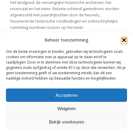
het landgoed, de omvangrijke historische archieven, het
reservaat en het meer. Relaxte ochtend gamedrives worden
afgewisseld met paardrijtochten door de heuvels,
fascinerende historische rondleidingen en onbeschrijfelijke
namiddag sundown-cruises op het meer.
Beheer toestemming
Deel dit stuk
Om de beste ervaringen te bieden, gebruiken wij technologieën zoals
cookies om informatie over je apparaat op te slaan en/of te
raadplegen. Door in te stemmen met deze technologieën kunnen wij
gegevens zoals surfgedrag of unieke ID's op deze site verwerken. Als je
geen toestemming geeft of uw toestemming intrekt, kan dit een
nadelige invloed hebben op bepaalde functies en mogelijkheden.
Accepteren
Weigeren
Tel. +31 (0)26 - 379 09 77 | info@seloussafaris.com | © Copyright -
Bekijk voorkeuren
Selous Safaris | Foto's op deze website zijn beschikbaar gesteld door
Wilderness Safaris en de heer De Voogt.