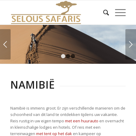
Volgende
1
2
3
NAMIBIË
Namibië is immens groot. Er zijn verschillende manieren om de
schoonheid van dit land te ontdekken tijdens uw vakantie.
Reis rustig in uw eigen tempo
met een huurauto
en overnacht
in kleinschalige lodges en hotels. Of reis met een
terreinwagen
met tent op het dak
en kampeer op